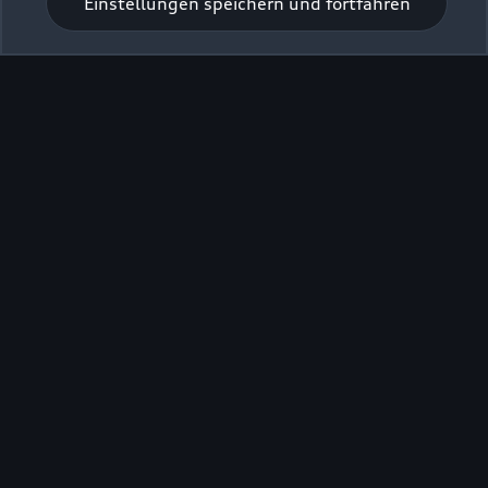
Einstellungen speichern und fortfahren
Zur Inspektion
Zurück nach oben
Modelle
Kaufen & leasen
Alle Modelle